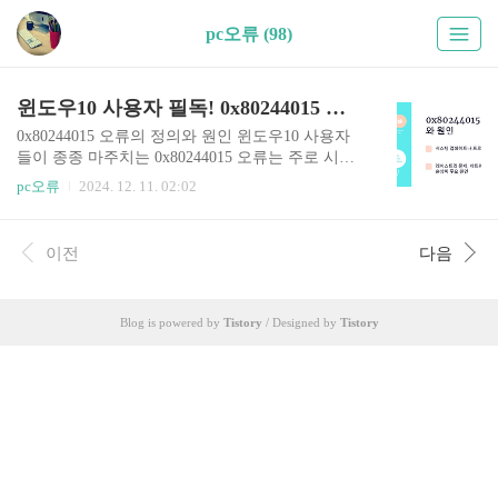
pc오류 (98)
윈도우10 사용자 필독! 0x80244015 오류 완벽 해결 가이드
0x80244015 오류의 정의와 원인 윈도우10 사용자
들이 종종 마주치는 0x80244015 오류는 주로 시스
템 업데이트나 프로그램 설치 과정에서 발생합니
pc오류
2024. 12. 11. 02:02
다. 이 오류는 주로 레지스트리 문제, 네트워크 연
결 이슈, 또는 시스템 파일 손상과 관련이 있습니
다. 특히 윈도우 업데이트 서비스가 제대로 작동하
이전
다음
지 않을 때 자주 나타나는 현상입니다. 오류 발생
시 나타나는 증상들 0x80244015 오류가 발생하면
다음과 같은 증상들이 나타날 수 있습니다: 윈도우
Blog is powered by
Tistory
/ Designed by
Tistory
업데이트 실패프로그램 설치 중단시스템 성능 저
하특정 애플리케이션 실행 불가예기치 않은 시스
템 재부팅 이러한 증상들은 사용자의 일상적인 컴
퓨터 사용에 상당한 불편을 초래할 수 있습니다. 레
지스트리 문제와 오류의 연관성 윈도우 레지스트
리는 운영 체제의 핵심 ..